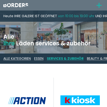
Heute
IHRE GALERIE
IST GEÖFFNET
von 10:00 bis 19:00 uhr
UND IH
Alle
Ihre
Läden services & zubehör
ALLE KATEGORIEN
ESSEN
SERVICES & ZUBEHÖR
BEAUTY & FR