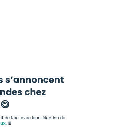
es s’annoncent
ndes chez
 😋
rit de Noël avec leur sélection de
eux.
🍫