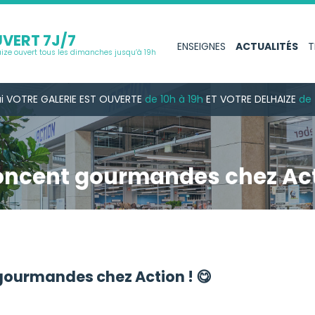
VERT 7J/7
ENSEIGNES
ACTUALITÉS
T
ize ouvert tous les dimanches jusqu’à 19h
i
VOTRE GALERIE
EST OUVERTE
de 10h à 19h
ET VOTRE DELHAIZE
de 
oncent gourmandes chez Acti
gourmandes chez Action ! 😋