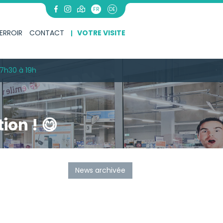
FR
DE
ERROIR
CONTACT
VOTRE VISITE
7h30 à 19h
on ! 😋
News archivée