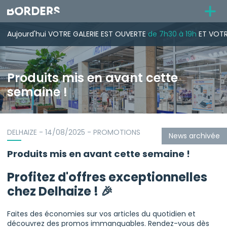
Aujourd'hui
VOTRE GALERIE
EST OUVERTE
de 7h30 à 19h
ET VOTR
Produits mis en avant cette
semaine !
DELHAIZE - 14/08/2025 - PROMOTIONS
News archivée
Produits mis en avant cette semaine !
Profitez d'offres exceptionnelles
chez Delhaize ! 🎉
Faites des économies sur vos articles du quotidien et
découvrez des promos immanquables. Rendez-vous dès