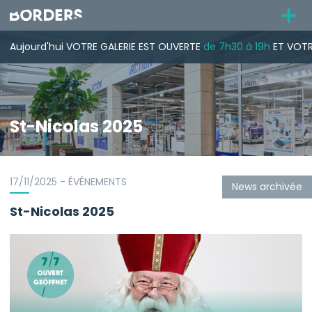
Aujourd'hui
VOTRE GALERIE
EST OUVERTE
de 7h30 à 19h
ET VOTR
St-Nicolas 2025
17/11/2025 - ÉVÉNEMENTS
News archivée
St-Nicolas 2025